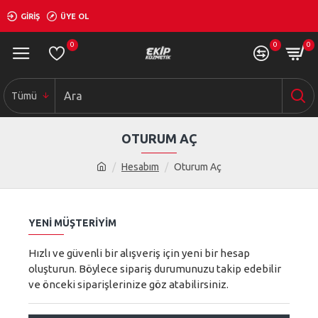
GIRIŞ
ÜYE OL
0
0
0
Tümü
OTURUM AÇ
Hesabım
Oturum Aç
YENI MÜŞTERIYIM
Hızlı ve güvenli bir alışveriş için yeni bir hesap
oluşturun. Böylece sipariş durumunuzu takip edebilir
ve önceki siparişlerinize göz atabilirsiniz.