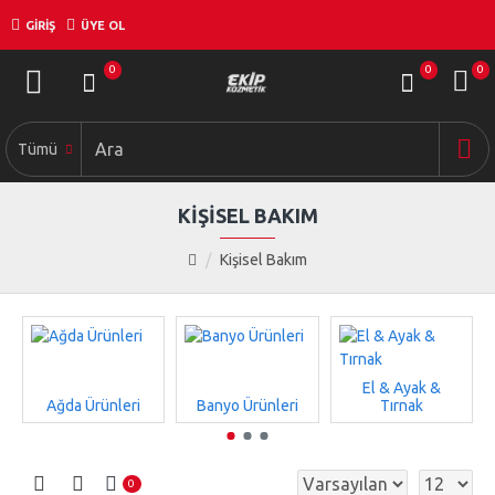
GIRIŞ
ÜYE OL
0
0
0
Tümü
KIŞISEL BAKIM
Kişisel Bakım
El & Ayak &
Ağda Ürünleri
Banyo Ürünleri
Tırnak
0