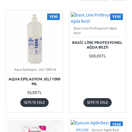
YENI
YENI
Basic Line Profesyonel Ağda
Bezi!
BASIC LINE PROFESYONEL
AĞDA BEZI!
500,00TL
Aqua Epilasyon Jeli 1000 ml
AQUA EPILASYON JELI 1000
ML
50,00TL
SEPETE EKLE
SEPETE EKLE
YENI
EPICURE
Epicure Ağda Bezi