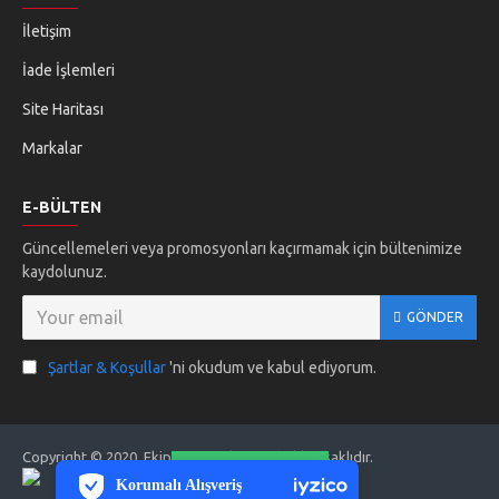
İletişim
İade İşlemleri
Site Haritası
Markalar
E-BÜLTEN
Güncellemeleri veya promosyonları kaçırmamak için bültenimize
kaydolunuz.
GÖNDER
Şartlar & Koşullar
'ni okudum ve kabul ediyorum.
PCI-DSS Ödeme Güvenliği
Copyright © 2020, Ekip Kozmetik, Tüm hakları saklıdır.
7/24 Canlı Destek
FILTER PRODUCTS
Korumalı Alışveriş
iyzico Korumalı Alışveriş