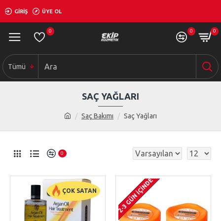
GIRIŞ
ÜYE OL
0
0
0
Tümü
SAÇ YAĞLARI
Saç Bakımı
Saç Yağları
0
2-3 GÜN IÇINDE
ÇOK SATAN