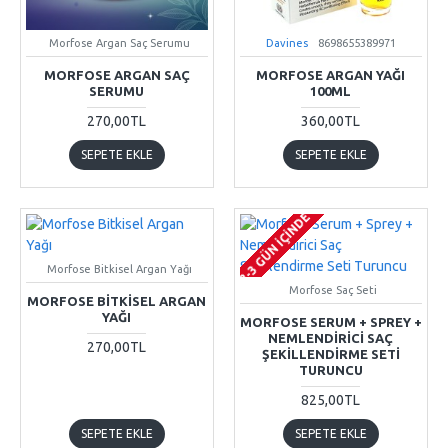
Morfose Argan Saç Serumu
Davines
8698655389971
MORFOSE ARGAN SAÇ
MORFOSE ARGAN YAĞI
SERUMU
100ML
270,00TL
360,00TL
SEPETE EKLE
SEPETE EKLE
2-3 GÜN IÇINDE
Morfose Bitkisel Argan Yağı
Morfose Saç Seti
MORFOSE BITKISEL ARGAN
YAĞI
MORFOSE SERUM + SPREY +
NEMLENDIRICI SAÇ
270,00TL
ŞEKILLENDIRME SETI
TURUNCU
825,00TL
SEPETE EKLE
SEPETE EKLE