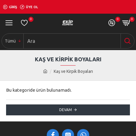
GIRIŞ
ÜYE OL
0
0
0
Tümü
KAŞ VE KIRPIK BOYALARI
Kaş ve Kirpik Boyaları
Bu kategoride ürün bulunamadı.
DEVAM